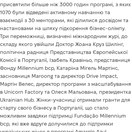
присвятили більше ніж 3000 годин програмі, з яких
1070 були відведені активному навчанню та
взаємодії з 30 менторами, які ділилися досвідом та
настановами на шляху підкорення бізнес-олімпу.
Три переможниці, визначені міжнародним журі, до
складу якого увійшли Доктор Жоана Круз Шилінг,
політична радниця Представництва Європейської
Комісії в Португалії, Ізабель Кравіньо, представниця
Фонду Millennium bcp, Катаріна Мігель Мартінс,
засновниця Maroong та директор Drive Impact,
Мартін Велес, директор програми з масштабування
в Unicorn Factory та Олеся Мальована, президентка
Ukrainian Hub. Жінки-учасниці отримали гранти для
старту свого бізнесу в Португалії, що стало
можливим завдяки підтримці Fundação Millennium
bcp, які вже вдруге долучилися до підтримки
українських жінок в програмі Amarelo Azul.