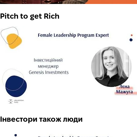
Pitch to get Rich
Інвестори також люди