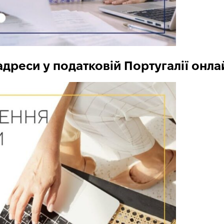
реси у податковій Португалії онлаи